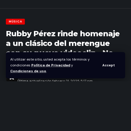
MÚSICA
Rubby Pérez rinde homenaje
a un clásico del merengue
con su nuevo videoclip «No
Al utilizar este sitio, usted acepta los términos y
Voy a Llorar»
condiciones
Política de Privacidad
y
Accept
Condiciones de uso
.
Abraham Nuñez
Última actualización febrero 21, 2025 5:17 pm