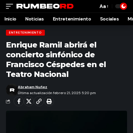
Aa
Font
Resizer
Inicio
Noticias
Entretenimiento
Sociales
M
ENTRETENIMIENTO
Enrique Ramil abrirá el
concierto sinfónico de
Francisco Céspedes en el
Teatro Nacional
Abraham Nuñez
Última actualización febrero 21, 2025 5:20 pm