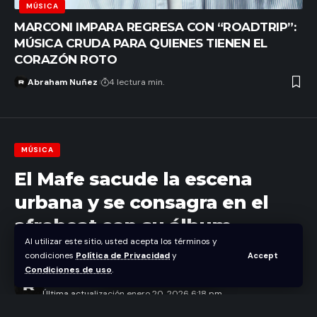
MÚSICA
MARCONI IMPARA REGRESA CON “ROADTRIP”:
MÚSICA CRUDA PARA QUIENES TIENEN EL
CORAZÓN ROTO
Abraham Nuñez
4 lectura min.
MÚSICA
El Mafe sacude la escena
urbana y se consagra en el
afrobeat con su álbum
Al utilizar este sitio, usted acepta los términos y
“Afrodisíaco”
condiciones
Política de Privacidad
y
Accept
Condiciones de uso
.
Abraham Nuñez
Última actualización enero 20, 2026 6:18 pm