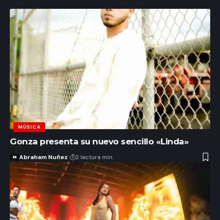
MÚSICA
Gonza presenta su nuevo sencillo «Linda»
Abraham Nuñez
2 lectura min.