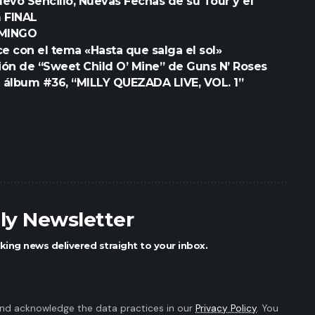
vo Sencillo, Nuevas Fechas de su Tour y el
 FINAL
OMINGO
ce con el tema «Hasta que salga el sol»
ión de “Sweet Child O’ Mine” de Guns N’ Roses
 álbum #36, “MILLY QUEZADA LIVE, VOL. 1”
ily Newsletter
king news delivered straight to your inbox.
nd acknowledge the data practices in our
Privacy Policy
. You