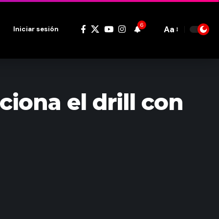
6
Aa
Iniciar sesión
Font
Resizer
ona el drill con