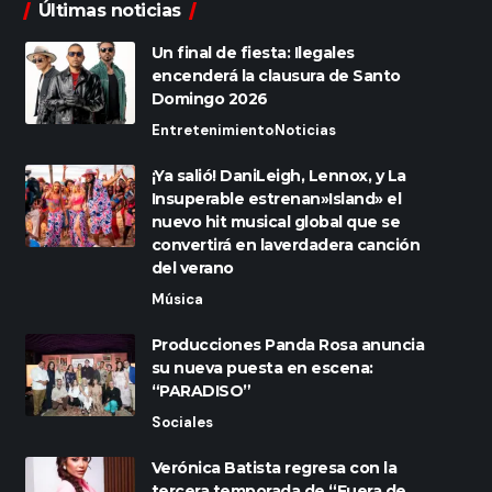
Últimas noticias
Un final de fiesta: Ilegales
encenderá la clausura de Santo
Domingo 2026
Entretenimiento
Noticias
¡Ya salió! DaniLeigh, Lennox, y La
Insuperable estrenan»Island» el
nuevo hit musical global que se
convertirá en laverdadera canción
del verano
Música
Producciones Panda Rosa anuncia
su nueva puesta en escena:
“PARADISO”
Sociales
Verónica Batista regresa con la
tercera temporada de “Fuera de