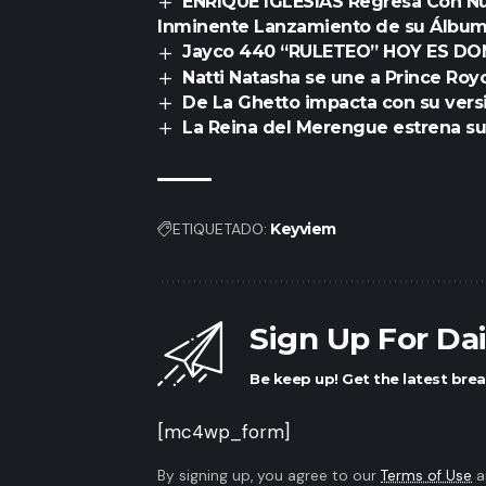
ENRIQUE IGLESIAS Regresa Con Nue
Inminente Lanzamiento de su Álbum
Jayco 440 “RULETEO” HOY ES D
Natti Natasha se une a Prince Roy
De La Ghetto impacta con su vers
La Reina del Merengue estrena su
ETIQUETADO:
Keyviem
Sign Up For Da
Be keep up! Get the latest brea
[mc4wp_form]
By signing up, you agree to our
Terms of Use
a