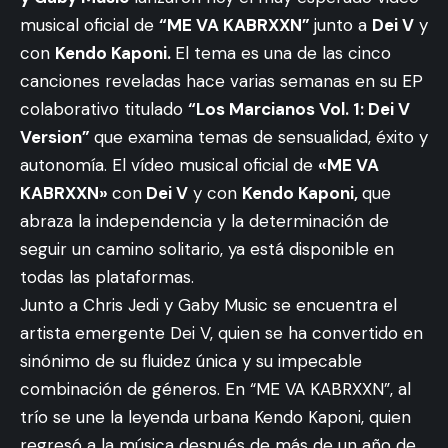
musical oficial de
“ME VA KABRXXN”
junto a
Dei V
y
con
Kendo Kaponi.
El tema es una de las cinco
canciones reveladas hace varias semanas en su EP
colaborativo titulado
“Los Marcianos Vol. 1: Dei V
Version”
que examina temas de sensualidad, éxito y
autonomía. El vídeo musical oficial de
«ME VA
KABRXXN»
con
Dei V
y con
Kendo Kaponi,
que
abraza la independencia y la determinación de
seguir un camino solitario, ya está disponible en
todas las plataformas.
Junto a Chris Jedi y Gaby Music se encuentra el
artista emergente Dei V, quien se ha convertido en
sinónimo de su fluidez única y su impecable
combinación de géneros. En “ME VA KABRXXN”, al
trío se une la leyenda urbana Kendo Kaponi, quien
regresó a la música después de más de un año de