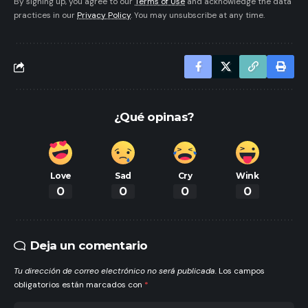
By signing up, you agree to our
Terms of Use
and acknowledge the data
practices in our
Privacy Policy
. You may unsubscribe at any time.
¿Qué opinas?
Love
Sad
Cry
Wink
0
0
0
0
Deja un comentario
Tu dirección de correo electrónico no será publicada.
Los campos
obligatorios están marcados con
*