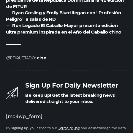
invitar a DJs y productores a crear sus propios
presidente de la República Dominicana la 42 edición
de FITUR
remixes, llevando
Sugga Daddy
a todos los géneros
Ryan Gosling y Emily Blunt llegan con “Profesión
musicales posibles.
Peligro” a salas de RD
Ya disponible en todas las plataformas digitales,
Ron Legado El Caballo Mayor presenta edición
ultra premium inspirada en el Año del Caballo chino
este tema está listo para sonar, disfrutarse, mover
el cuerpo y dedicarse a todos los
Sugga
Daddys
,
Sugga Babys
y
Sugga Mommys
.
ETIQUETADO:
cine
También te podría gustar
Flow Mafia regresa con “100 kilo” y marca su
Sign Up For Daily Newsletter
vuelta al trap dominicano junto con ONErpm
Valentina presenta nueva producción musical de
Be keep up! Get the latest breaking news
larga duración
delivered straight to your inbox.
NICKI NICOLE ESTRENA SU PRIMERA
COLABORACIÓN CON EL ARTISTA ESPAÑOL SAIKO
[mc4wp_form]
“PERROS&GATA$
Letón Pé recibe nominación a Premios Lo Nuestro
By signing up, you agree to our
Terms of Use
and acknowledge the data
Belén Maggi la talentosa bailarina argentina que