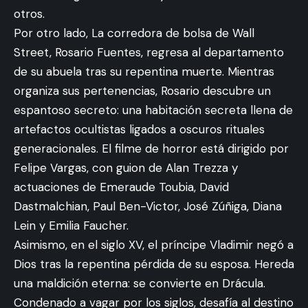
otros.
Por otro lado, La corredora de bolsa de Wall
Street, Rosario Fuentes, regresa al departamento
de su abuela tras su repentina muerte. Mientras
Los Amigos Invisibles
, nuevamente sorprenden a
organiza sus pertenencias, Rosario descubre un
sus fanáticos, ahora, con su más reciente sencillo
espantoso secreto: una habitación secreta llena de
titulado
“
SUGGA DADDY
”
, un tema que promete
artefactos ocultistas ligados a oscuros rituales
identificar a quien lo escuche, por medio de un
generacionales. El filme de horror está dirigido por
Groove pegajoso, picardía en su letra pero sobre
Felipe Vargas, con guion de Alan Trezza y
todo mucho Papi Love al mejor estilo de Los
Continuar leyendo
actuaciones de Emeraude Toubia, David
Amigos.
Dastmalchian, Paul Ben-Victor, José Zúñiga, Diana
El tema está basado en hechos de la vida real, de
Lein y Emilia Faucher.
esos temas que están en el tapete mundial, con
Asimismo, en el siglo XV, el príncipe Vladimir negó a
situaciones que nos rodean, que nos pasan y que
Dios tras la repentina pérdida de su esposa. Hereda
muy probablemente nos seguirán pasando,
una maldición eterna: se convierte en Drácula.
porque, quién no ha pensado e incluso soñado con
Síguenos
Condenado a vagar por los siglos, desafía al destino