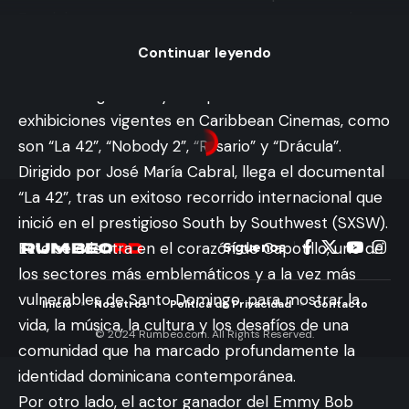
Dominicana se prepara para renovar su cartelera
este fin de semana con tres nuevos estrenos
Continuar leyendo
internacionales y un local, los cuales abordan
diferentes géneros y complementa las
exhibiciones vigentes en Caribbean Cinemas, como
son “La 42”, “Nobody 2”, “Rosario” y “Drácula”.
INTERNACIONALES
MÚSICA
Dirigido por José María Cabral, llega el documental
LOS AMIGOS INVISIBLES
“La 42”, tras un exitoso recorrido internacional que
presentan “SUGGA DADDY”
inició en el prestigioso South by Southwest (SXSW).
un groove pegajoso que te
Este se adentra en el corazón de Capotillo, uno de
pone a bailar
los sectores más emblemáticos y a la vez más
vulnerables de Santo Domingo, para mostrar la
Abraham Nuñez
vida, la música, la cultura y los desafíos de una
Última actualización agosto 22, 2025 7:28 pm
comunidad que ha marcado profundamente la
identidad dominicana contemporánea.
Por otro lado, el actor ganador del Emmy Bob