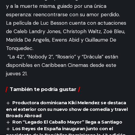
un
Sugga Daddy
.
y a la muerte misma, guiado por una única
Este nuevo éxito de Los Amigos Invisibles es un
Inicio
Nosotros
Política de Privacidad
Contacto
esperanza: reencontrarse con su amor perdido.
funk súper sabroso, de esos que te agarran por la
© 2024 Rumbeo.com. All Rights Reserved.
La película de Luc Besson cuenta con actuaciones
cintura y no te sueltan. Un tema que, como los
de Caleb Landry Jones, Christoph Waltz, Zoë Bleu,
grandes clásicos de la agrupación venezolana, está
Matilda De Angelis, Ewens Abid y Guillaume De
lleno de energía, sabor, groove y descaro.
Tonquedec.
Sugga Daddy
es a su vez, una invitación directa a
“La 42”, “Nobody 2”, “Rosario” y “Drácula” están
salir de cacería, a bailar hasta abajo y, sobre todo,
disponibles en Caribbean Cinemas desde este
para no pedirle permiso a nadie a la hora de vacilar.
jueves 21.
Es un combo musical de alto calibre.
La producción estuvo a cargo de
Los Amigos
También te podría gustar
Invisibles
, el maestro
Daniel Saa
y el
talentoso
Manu Lara
, con mezclas realizadas
Productora dominicana Kiki Melendez se destaca
en el exterior con su nuevo show de comedia y travel
por
Erik Aldrey
y
Manu Lara
.
Broads Abroad
Este nuevo sencillo incluye, además, un
track
Ron “Legado El Caballo Mayor” llega a Santiago
especial únicamente con las voces
, pensado para
Los Reyes de España inauguran junto con el