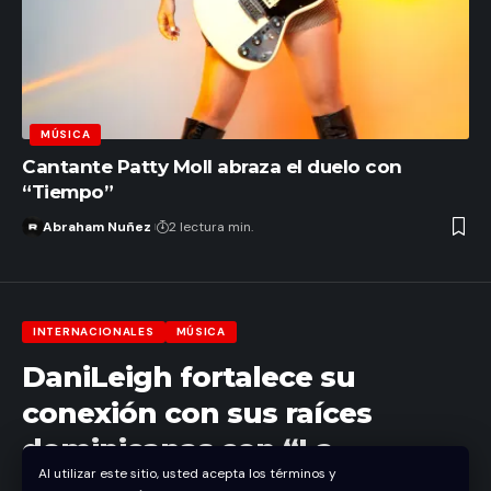
MÚSICA
Cantante Patty Moll abraza el duelo con
“Tiempo”
Abraham Nuñez
2 lectura min.
INTERNACIONALES
MÚSICA
DaniLeigh fortalece su
conexión con sus raíces
dominicanas con “La
Al utilizar este sitio, usted acepta los términos y
Familia”, un emotivo sencillo