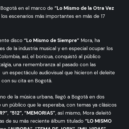
 Bogotá en el marco de
“Lo Mismo de la Otra Vez
 a los escenarios más importantes en más de 17
iente disco
“Lo Mismo de Siempre”
Mora, ha
s de la industria musical y en especial ocupar los
lombia, así, el boricua, conquistó al público
algia, una remembranza al pasado con las
 un espectáculo audiovisual que hicieron el deleite
 con su cita en Bogotá.
no de la música urbana, llegó a Bogotá en dos
un público que le esperaba, con temas ya clásicos
R?”
,
“512”, “MEMORIAS”
, así mismo, Mora deleitó
mas de su más reciente álbum titulado
“LO MISMO
como
“AURORA”, “TEMA DE JORY”, “MIL VIDAS”,