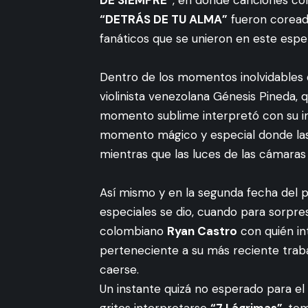
“DETRÁS DE TU ALMA”
fueron coreado
fanáticos que se unieron en este esp
Dentro de los momentos inolvidables 
violinista venezolana Génesis Pineda, q
momento sublime interpretó con su i
momento mágico y especial donde las 
mientras que las luces de las cámara
Así mismo y en la segunda fecha del
especiales se dio, cuando para sorpres
colombiano
Ryan Castro
con quién in
perteneciente a su más reciente traba
caerse.
Un instante quizá no esperado para el
gritos interpretarse
“7 Lágrimas”
, te