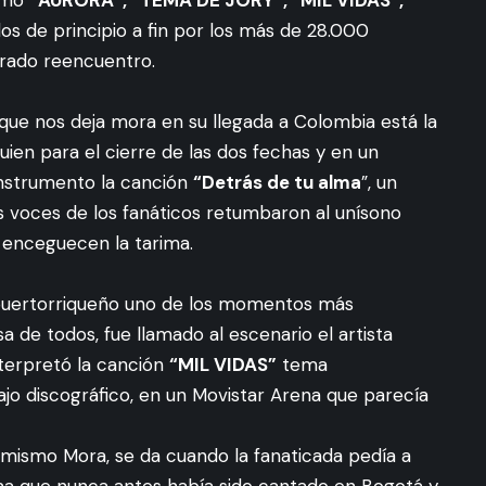
s de principio a fin por los más de 28.000
erado reencuentro.
que nos deja mora en su llegada a Colombia está la
uien para el cierre de las dos fechas y en un
nstrumento la canción
“Detrás de tu alma
”, un
voces de los fanáticos retumbaron al unísono
s enceguecen la tarima.
 puertorriqueño uno de los momentos más
a de todos, fue llamado al escenario el artista
terpretó la canción
“MIL VIDAS”
tema
jo discográfico, en un Movistar Arena que parecía
 mismo Mora, se da cuando la fanaticada pedía a
ma que nunca antes había sido cantado en Bogotá y