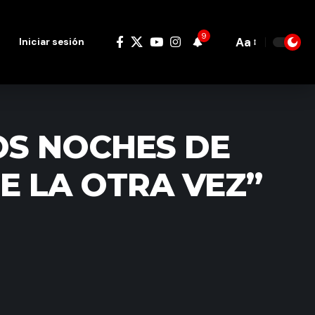
9
Aa
Iniciar sesión
Font
Resizer
S NOCHES DE
E LA OTRA VEZ”