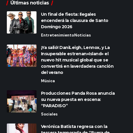
Últimas noticias
Un final de fiesta: Ilegales
encenderá la clausura de Santo
Domingo 2026
Entretenimiento
Noticias
¡Ya salió! DaniLeigh, Lennox, y La
Insuperable estrenan»Island» el
nuevo hit musical global que se
convertirá en laverdadera canción
del verano
Música
Producciones Panda Rosa anuncia
su nueva puesta en escena:
“PARADISO”
Sociales
Verónica Batista regresa con la
tercera temporada de “Fuera de