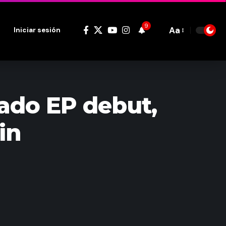
9
Aa
Iniciar sesión
Font
Resizer
ado EP debut,
in