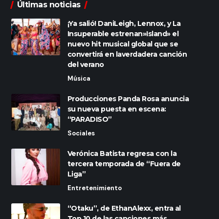
Últimas noticias
¡Ya salió! DaniLeigh, Lennox, y La
Insuperable estrenan»Island» el
nuevo hit musical global que se
convertirá en laverdadera canción
del verano
Música
Producciones Panda Rosa anuncia
su nueva puesta en escena:
“PARADISO”
Sociales
Verónica Batista regresa con la
tercera temporada de “Fuera de
Liga”
Entretenimiento
“Otaku”, de EthanAlexx, entra al
Top 10 de las canciones más