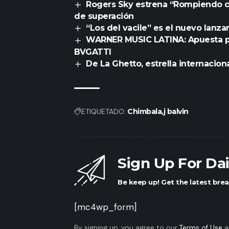
Rogers Sky estrena “Rompiendo 
de superación
“Los del vacile” es el nuevo la
WARNER MUSIC LATINA: Apuesta p
BVGATTI
De La Ghetto, estrella internacio
ETIQUETADO:
Chimbala
j balvin
Sign Up For Da
Be keep up! Get the latest brea
[mc4wp_form]
By signing up, you agree to our
Terms of Use
a