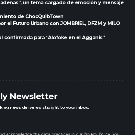
cadenas”, un tema cargado de emoción y mensaje
nzamiento de ChocQuibTown
or el Futuro Urbano con JOMBRIEL, DFZM y MILO
nal confirmada para “Alofoke en el Agganis”
ily Newsletter
king news delivered straight to your inbox.
nd acknowledge the data practices in our
Privacy Policy
. You