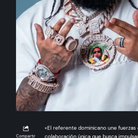
«El referente dominicano une fuerzas c
colaboración única que busca impulsa
Compartir