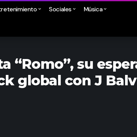
tretenimiento
Sociales
Música
a “Romo”, su esper
ack global con J Balv