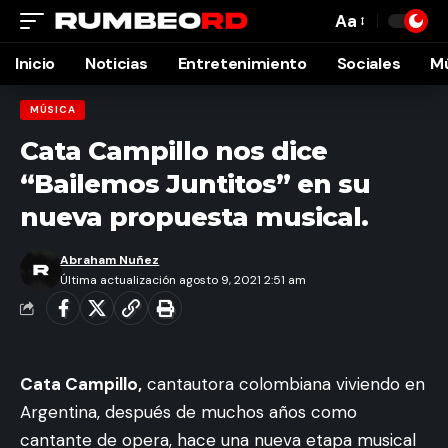
Aa
Font
Resizer
Inicio
Noticias
Entretenimiento
Sociales
M
MÚSICA
Cata Campillo nos dice
“Bailemos Juntitos” en su
nueva propuesta musical.
Abraham Nuñez
Última actualización agosto 9, 2021 2:51 am
Cata Campillo,
cantautora colombiana viviendo en
Argentina, después de muchos años como
cantante de opera, hace una nueva etapa musical