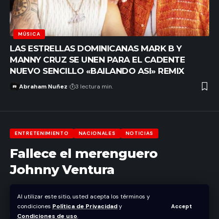
MÚSICA
LAS ESTRELLAS DOMINICANAS MARK B Y
MANNY CRUZ SE UNEN PARA EL CADENTE
NUEVO SENCILLO «BAILANDO ASI» REMIX
Abraham Nuñez
3 lectura min.
ENTRETENIMIENTO
NACIONALES
NOTICIAS
Fallece el merenguero
Johnny Ventura
Abraham Nuñez
Al utilizar este sitio, usted acepta los términos y
Última actualización julio 29, 2021 12:21 pm
condiciones
Política de Privacidad
y
Accept
Condiciones de uso
.