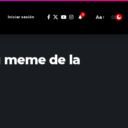
9
Aa
Iniciar sesión
Font
Resizer
u meme de la