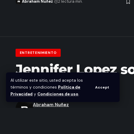
Abraham Nuñez
2 lectura min.
ENTRETENIMIENTO
Jennifer Lopez so
en sus 30
Al utilizar este sitio, usted acepta los
términos y condiciones
Política de
Accept
Privacidad
y
Condiciones de uso
.
Abraham Nuñez
Última actualización enero 27, 2021 2:18 pm
Compartir