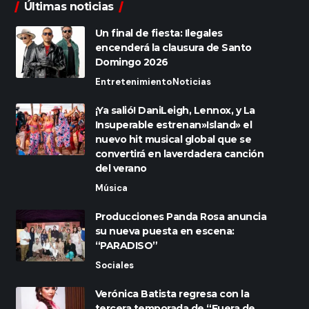
Últimas noticias
Un final de fiesta: Ilegales
encenderá la clausura de Santo
Domingo 2026
Entretenimiento
Noticias
¡Ya salió! DaniLeigh, Lennox, y La
Insuperable estrenan»Island» el
nuevo hit musical global que se
convertirá en laverdadera canción
del verano
Música
Producciones Panda Rosa anuncia
su nueva puesta en escena:
“PARADISO”
Sociales
Verónica Batista regresa con la
tercera temporada de “Fuera de