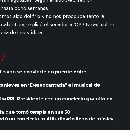
ran agotadas. Según el sitio web, recibir
 hasta ocho semanas.
mos algo del frío y no nos preocupa tanto la
lientes», explicó el senador a ‘CBS News’ sobre
nia de investidura.
l piano se convierte en puente entre
ncanieves en “Desencantada” el musical de
gira PPL Presidente con un concierto gratuito en
 la que tomó terapia en sus 30
dó un concierto multitudinario lleno de música,