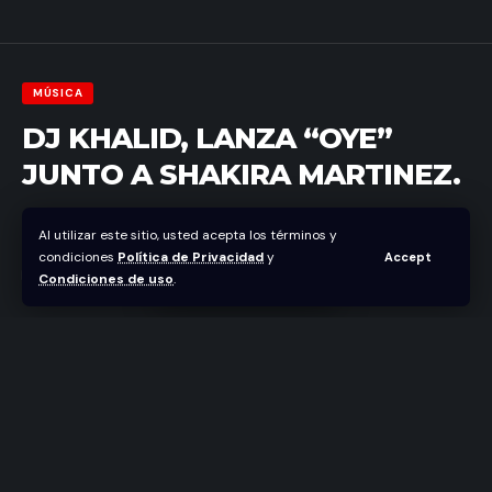
MÚSICA
DJ KHALID, LANZA “OYE”
JUNTO A SHAKIRA MARTINEZ.
Abraham Nuñez
Al utilizar este sitio, usted acepta los términos y
Última actualización abril 1, 2021 5:56 pm
condiciones
Política de Privacidad
y
Accept
Condiciones de uso
.
Khalid El Khoungui, artisticamente es reconocido
como “DJ KHALID”, es el polifacético DJ y
productor que ha podido traspasar barreras junto
a la bachata por el mundo.
Acaba de lanzar “Oye” junto a Shakira Martinez,