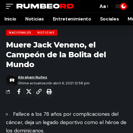
Aa
Font
Resizer
Inicio
Noticias
Entretenimiento
Sociales
M
NACIONALES
NOTICIAS
Muere Jack Veneno, el
Campeón de la Bolita del
Mundo
Abraham Nuñez
Última actualización abril 6, 2021 12:58 pm
Fallece a los 78 años por complicaciones del
cáncer, deja un legado deportivo como el héroe de
los dominicanos.